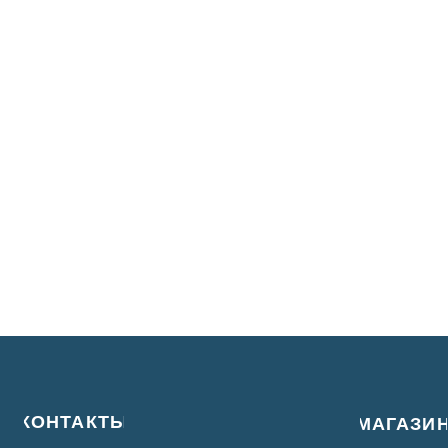
КОНТАКТЫ
МАГАЗИН
сделать заказ
8 (921)-966-07-15
получить консульт
Московский проспект 8, офис 110
Политика Конфиденциальности